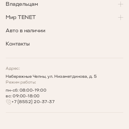
T4L
Акции и спецпредложения
Владельцам
T7
Калькулятор Трейд-Ин
Сервисные акции
Мир TENET
T8
Сравнение комплектаций
Программа «Помощь в пути»
О бренде
Авто в наличии
Кредитные программы
Гарантия
Награды TENET
Контакты
TENET для бизнеса
Руководства по эксплуатации
Новости
Программы страхования
Запись на сервис
Сообщество владельцев TENET
Адрес:
Набережные Челны, ул. Низаметдинова, д. 5
Беговое сообщество TENET
Режим работы:
пн-сб: 08:00-19:00
вс: 09:00-18:00
+7 (8552) 20-37-37