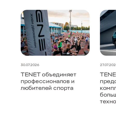
30.07.2026
27.07.20
TENET объединяет
TENE
профессионалов и
пред
любителей спорта
комп
боль
техн