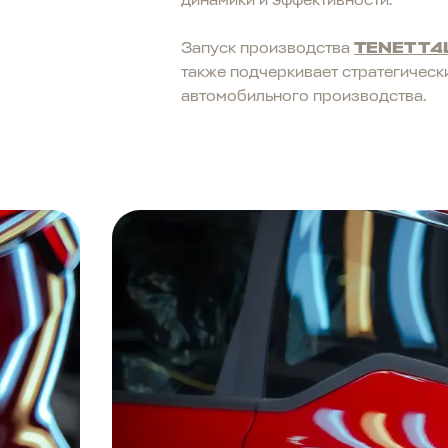
Запуск производства
TENET T4
также подчеркивает стратегическ
автомобильного производства.