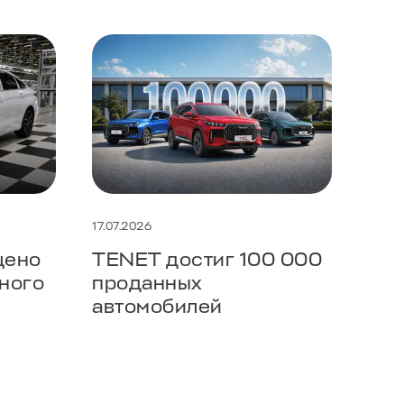
17.07.2026
14.07
щено
TENET достиг 100 000
TEN
ного
проданных
пер
автомобилей
202
ра
мод
укр
по