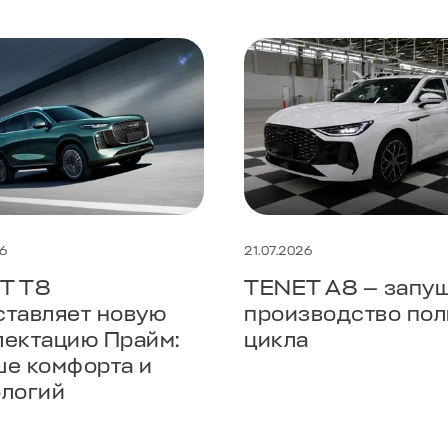
26
21.07.2026
T T8
TENET A8 — запу
ставляет новую
производство пол
лектацию Прайм:
цикла
ше комфорта и
ологий