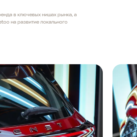
енда в ключевых нишах рынка, а
etoo на развитие локального