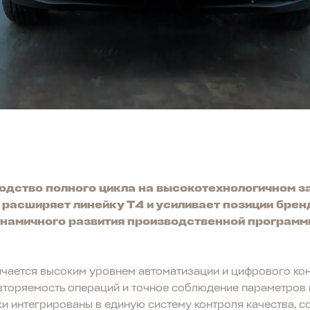
одство полного цикла на высокотехнологичном за
расширяет линейку T4 и усиливает позиции бренд
намичного развития производственной программы
чается высоким уровнем автоматизации и цифрового кон
торяемость операций и точное соблюдение параметров ка
ки интегрированы в единую систему контроля качества,