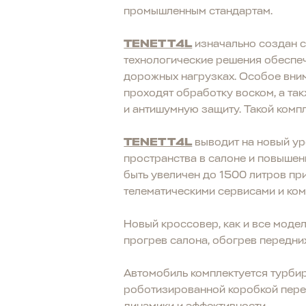
промышленным стандартам.
TENET T4L
изначально создан с
технологические решения обеспе
дорожных нагрузках. Особое вним
проходят обработку воском, а та
и антишумную защиту. Такой комп
TENET T4L
выводит на новый ур
пространства в салоне и повышен
быть увеличен до 1500 литров п
телематическими сервисами и ком
Новый кроссовер, как и все моде
прогрев салона, обогрев передних
Автомобиль комплектуется турбир
роботизированной коробкой пере
динамики и эффективности.