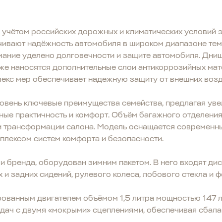
 учётом российских дорожных и климатических условий э
чивают надёжность автомобиля в широком диапазоне тем
ание уделено долговечности и защите автомобиля. Днищ
кже наносятся дополнительные слои антикоррозийных ма
лекс мер обеспечивает надежную защиту от внешних возд
овень ключевые преимущества семейства, предлагая уве
ные практичность и комфорт. Объём багажного отделения
ри трансформации салона. Модель оснащается современ
плексом систем комфорта и безопасности.
ли бренда, оборудован зимним пакетом. В него входят ди
 и задних сидений, рулевого колеса, лобового стекла и 
ованным двигателем объёмом 1,5 литра мощностью 147 л.
дач с двумя «мокрыми» сцеплениями, обеспечивая сбал