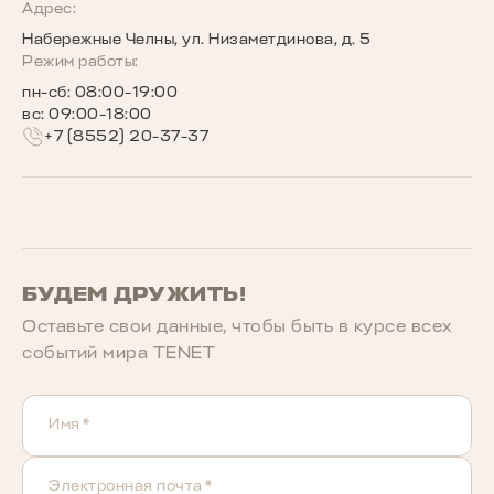
Программы страхования
Запись на сервис
Сообщество владельцев TENET
Адрес:
Набережные Челны, ул. Низаметдинова, д. 5
Беговое сообщество TENET
Режим работы:
пн-сб: 08:00-19:00
вс: 09:00-18:00
+7 (8552) 20-37-37
БУДЕМ ДРУЖИТЬ!
Оставьте свои данные, чтобы быть в курcе всех
событий мира TENET
Имя*
Электронная почта*