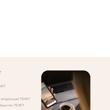
T
ENET
 владельцев TENET
общество TENET