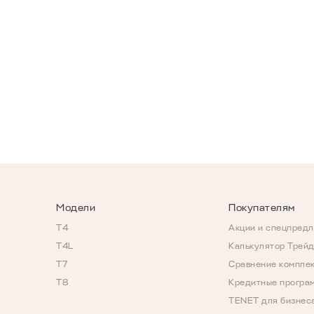
Модели
Покупателям
T4
Акции и спецпред
T4L
Калькулятор Трей
T7
Сравнение компле
T8
Кредитные програ
TENET для бизнес