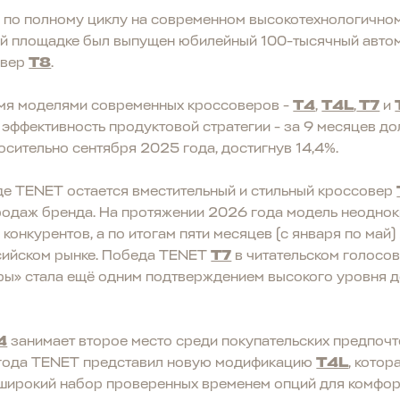
по полному циклу на современном высокотехнологичном 
ой площадке был выпущен юбилейный 100-тысячный авто
овер
T8
.
мя моделями современных кроссоверов -
T4
,
T4L
,
T7
и
 эффективность продуктовой стратегии - за 9 месяцев до
осительно сентября 2025 года, достигнув 14,4%.
е TENET остается вместительный и стильный кроссовер
родаж бренда. На протяжении 2026 года модель неоднок
онкурентов, а по итогам пяти месяцев (с января по май
сийском рынке. Победа TENET
T7
в читательском голосов
ры» стала ещё одним подтверждением высокого уровня д
4
занимает второе место среди покупательских предпочт
 года TENET представил новую модификацию
T4L
, кото
 широкий набор проверенных временем опций для комфор