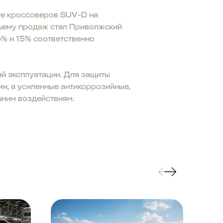
те кроссоверов SUV-D на
бъему продаж стал Приволжский
6% и 15% соответственно
й эксплуатации. Для защиты
и, а усиленные антикоррозийные,
шним воздействиям.