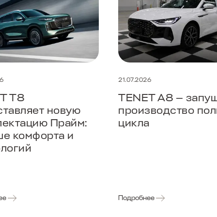
26
21.07.2026
T T8
TENET A8 — запу
ставляет новую
производство пол
лектацию Прайм:
цикла
ше комфорта и
ологий
ее
Подробнее