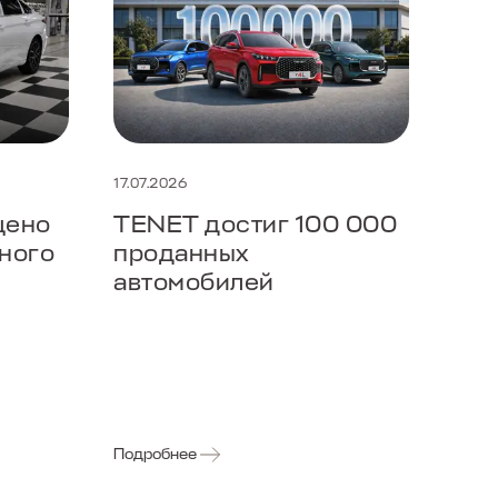
17.07.2026
14.07
щено
TENET достиг 100 000
TEN
ного
проданных
пер
автомобилей
202
ра
мод
укр
по
Подробнее
Подр