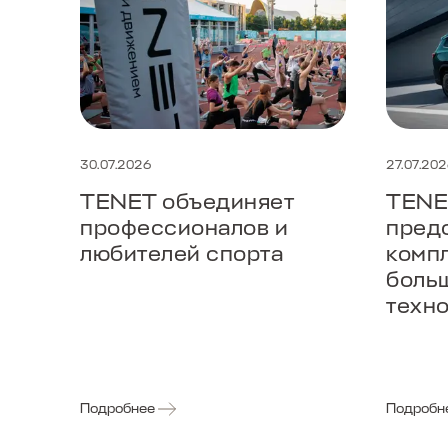
30.07.2026
27.07.20
TENET объединяет
TENE
профессионалов и
пред
любителей спорта
комп
боль
техн
Подробнее
Подробн